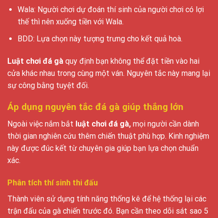
Wala: Người chơi dự đoán thí sinh của người chơi có lợi
thế thì nên xuống tiền với Wala.
BDD: Lựa chọn này tượng trưng cho kết quả hoà.
Luật chơi đá gà
quy định bạn không thể đặt tiền vào hai
cửa khác nhau trong cùng một ván. Nguyên tắc này mang lại
sự công bằng tuyệt đối.
Áp dụng nguyên tắc đá gà giúp thắng lớn
Ngoài việc nắm bắt
luật chơi đá gà,
mọi người cần dành
thời gian nghiên cứu thêm chiến thuật phù hợp. Kinh nghiệm
này được đúc kết từ chuyên gia giúp bạn lựa chọn chuẩn
xác.
Phân tích thí sinh thi đấu
Thành viên sử dụng tính năng thống kê để hệ thống lại các
trận đấu của gà chiến trước đó. Bạn cần theo dõi sát sao 5