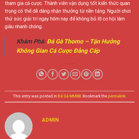
tham gia cá cược. Thành viên vận dụng tốt kiến thức quan
trọng có thể dễ dàng nhận thưởng từ nền tảng. Người chơi
thử sức giải trí ngay hôm nay để không bỏ lỡ cơ hội làm
giàu nhanh chóng.
Khám Phá:
Đá Gà Thomo – Tận Hưởng
Không Gian Cá Cược Đẳng Cấp
This entry was posted in
Đá Gà MM88
. Bookmark the
permalink
.
ADMIN