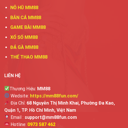
NỖ HŨ MM88
BẮN CÁ MM88
GAME BÀI MM88
XỔ SỐ MM88
ĐÁ GÀ MM88
THỂ THAO MM88
LIÊN HỆ
Thương Hiệu:
MM88
Wedsite:
https://mm88fun.com/
Địa Chỉ:
68 Nguyễn Thị Minh Khai, Phường Đa Kao,
Quận 1, TP. Hồ Chí Minh, Việt Nam
Email :
support@mm88fun.com
Hotline:
0973 587 462