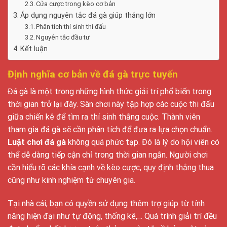
Cửa cược trong kèo cơ bản
Áp dụng nguyên tắc đá gà giúp thắng lớn
Phân tích thí sinh thi đấu
Nguyên tắc đầu tư
Kết luận
Định nghĩa cơ bản về đá gà trực tuyến
Đá gà là một trong những hình thức giải trí phổ biến trong
thời gian trở lại đây. Sân chơi này tập hợp các cuộc thi đấu
giữa chiến kê để tìm ra thí sinh thắng cuộc. Thành viên
tham gia đá gà sẽ cần phân tích để đưa ra lựa chọn chuẩn.
Luật chơi đá gà
không quá phức tạp. Đó là lý do hội viên có
thể dễ dàng tiếp cận chỉ trong thời gian ngắn. Người chơi
cần hiểu rõ các khía cạnh về kèo cược, quy định thắng thua
cũng như kinh nghiệm từ chuyên gia.
Tại nhà cái, bạn có quyền sử dụng thêm trợ giúp từ tính
năng hiện đại như tự động, thống kê,… Quá trình giải trí đều