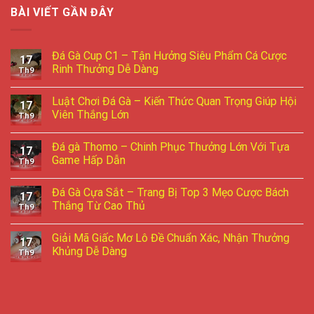
BÀI VIẾT GẦN ĐÂY
Đá Gà Cup C1 – Tận Hưởng Siêu Phẩm Cá Cược
17
Rinh Thưởng Dễ Dàng
Th9
Luật Chơi Đá Gà – Kiến Thức Quan Trọng Giúp Hội
17
Viên Thắng Lớn
Th9
Đá gà Thomo – Chinh Phục Thưởng Lớn Với Tựa
17
Game Hấp Dẫn
Th9
Đá Gà Cựa Sắt – Trang Bị Top 3 Mẹo Cược Bách
17
Thắng Từ Cao Thủ
Th9
Giải Mã Giấc Mơ Lô Đề Chuẩn Xác, Nhận Thưởng
17
Khủng Dễ Dàng
Th9