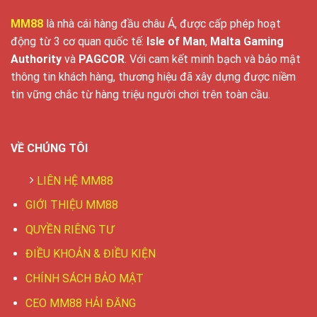
MM88
là nhà cái hàng đầu châu Á, được cấp phép hoạt
động từ 3 cơ quan quốc tế:
Isle of Man
,
Malta Gaming
Authority
và
PAGCOR
. Với cam kết minh bạch và bảo mật
thông tin khách hàng, thương hiệu đã xây dựng được niềm
tin vững chắc từ hàng triệu người chơi trên toàn cầu.
VỀ CHÚNG TÔI
LIÊN HỆ MM88
GIỚI THIỆU MM88
QUYỀN RIÊNG TƯ
ĐIỀU KHOẢN & ĐIỀU KIỆN
CHÍNH SÁCH BẢO MẬT
CEO MM88 HẢI ĐĂNG