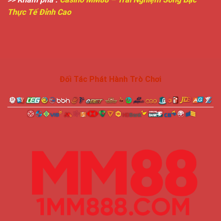
Thực Tế Đỉnh Cao
Đối Tác Phát Hành Trò Chơi