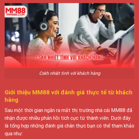
Cskh nhiệt tình với khách hàng
Giới thiệu MM88 với đánh giá thực tế từ khách
hàng
Sau một thời gian ngắn ra mắt thị trường nhà cái MM88 đã
nhận được nhiều phản hồi tích cực từ thành viên. Dưới đây
là tổng hợp những đánh giá chân thực bạn có thể tham khảo
qua như: