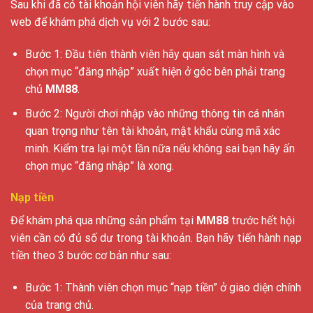
Sau khi đã có tài khoản hội viên hãy tiến hành truy cập vào
web để khám phá dịch vụ với 2 bước sau:
Bước 1: Đầu tiên thành viên hãy quan sát màn hình và
chọn mục “đăng nhập” xuất hiện ở góc bên phải trang
chủ
MM88
.
Bước 2: Người chơi nhập vào những thông tin cá nhân
quan trọng như tên tài khoản, mật khẩu cùng mã xác
minh. Kiểm tra lại một lần nữa nếu không sai bạn hãy ấn
chọn mục “đăng nhập” là xong.
Nạp tiền
Để khám phá qua những sản phẩm tại
MM88
trước hết hội
viên cần có đủ số dư trong tài khoản. Bạn hãy tiến hành nạp
tiền theo 3 bước cơ bản như sau:
Bước 1: Thành viên chọn mục “nạp tiền” ở giao diện chính
của trang chủ.