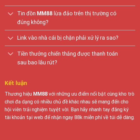
Tin đồn
MM88
lừa đảo trên thị trường có
đúng không?
Link vào nhà cái bị chặn phải xử lý ra sao?
Tiền thưởng chiến thắng được thanh toán
sau bao lâu rút?
Kết luận
Thương hiệu
MM88
với những ưu điểm nổi bật cùng kho trò
chơi đa dạng có nhiều chủ đề khác nhau sẽ mang đến cho
hội viên trải nghiệm tuyệt vời. Bạn hãy nhanh tay đăng ký
tài khoản tại web để nhận ngay 88k miễn phí về túi dễ dàng.