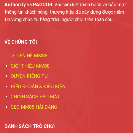
Authority
và
PAGCOR
. Với cam kết minh bạch và bảo mật
thông tin khách hàng, thương hiệu đã xây dựng được niềm
tin vững chắc từ hàng triệu người chơi trên toàn cầu.
VỀ CHÚNG TÔI
LIÊN HỆ MM88
GIỚI THIỆU MM88
QUYỀN RIÊNG TƯ
ĐIỀU KHOẢN & ĐIỀU KIỆN
CHÍNH SÁCH BẢO MẬT
CEO MM88 HẢI ĐĂNG
DANH SÁCH TRÒ CHƠI