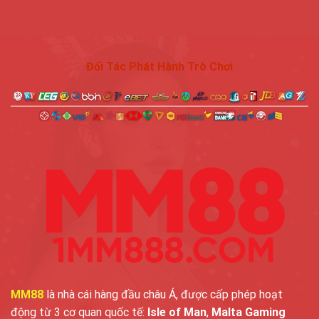
Đối Tác Phát Hành Trò Chơi
MM88
là nhà cái hàng đầu châu Á, được cấp phép hoạt
động từ 3 cơ quan quốc tế:
Isle of Man
,
Malta Gaming