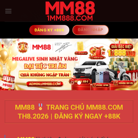
Skip
to
content
ĐĂNG NHẬP
ĐĂNG KÝ +88K
MM88
TRANG CHỦ MM88.COM
TH8.2026 | ĐĂNG KÝ NGAY +88K