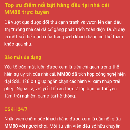
Top ưu điểm nổi bật hàng đầu tại nhà cái
MM88 trực tuyến
Để vượt qua được đối thủ cạnh tranh và vươn lên dẫn đầu
thị trường nhà cái đã cố gắng phát triển toàn diện. Dưới đây
là một số thế mạnh của trang web khách hàng có thể tham
khảo qua như:
Bảo mật đa dạng
Yếu tố bảo mật luôn được xem là tiêu chí quan trọng thể
hiện sự uy tín của nhà cái.
MM88
đã tích hợp công nghệ hiện
đại SSL 128 bit giúp ngăn chặn các hành vi xâm nhập trái
phép. Ngoài ra, với yếu tố xác thực 2 lớp bạn có thể yên
tâm trải nghiệm game tại hệ thống.
CSKH 24/7
Nhân viên chăm sóc khách hàng được xem là cầu nối giữa
MM88
với người chơi. Mỗi tư vấn viên đều sở hữu chuyên