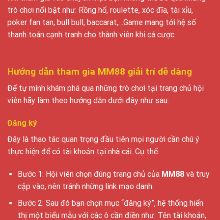
trò chơi nổi bật như: Rồng hổ, roulette, xóc đĩa, tài xỉu,
poker fan tan, bull bull, baccarat,…Game mang tới hệ số
thanh toán cạnh tranh cho thành viên khi cá cược.
Hướng dẫn tham gia MM88 giải trí dễ dàng
Để tự mình khám phá qua những trò chơi tại trang chủ hội
viên hãy làm theo hướng dẫn dưới đây như sau:
Đăng ký
Đây là thao tác quan trọng đầu tiên mọi người cần chú ý
thực hiện để có tài khoản tại nhà cái. Cụ thể:
Bước 1: Hội viên chọn đúng trang chủ của
MM88
và truy
cập vào, nên tránh những link mạo danh.
Bước 2: Sau đó bạn chọn mục “đăng ký”, hệ thống hiển
thị một biểu mẫu với các ô cần điền như: Tên tài khoản,