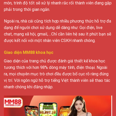
môn, trình độ tốt sẽ xử lý nhanh rắc rối thành viên đang gặp
phải trong thời gian ngắn.
Ngoài ra, nhà cái cũng tích hợp nhiều phương thức hỗ trợ đa
dạng để người chơi sử dụng dễ dàng như: Gọi điện, live
chat, mạng xã hội, gmail,….Chỉ cần liên hệ sau ít phút bạn sẽ
được kết nối với một nhân viên CSKH nhanh chóng.
Giao diện MM88 khoa học
Giao diện của trang chủ được đánh giá thiết kế khoa học
tương thích với hơn 98% dòng máy tính, điện thoại. Ngoài
ra, mọi chuyên mục trò chơi đều được bố cục rõ ràng đúng
vị trí. Với ngôn ngữ hỗ trợ tiếng Việt thành viên sẽ thao tác
nhanh chóng khi đăng nhập.