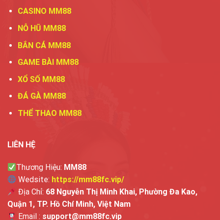
CASINO MM88
NỖ HŨ MM88
BẮN CÁ MM88
GAME BÀI MM88
XỔ SỐ MM88
ĐÁ GÀ MM88
THỂ THAO MM88
LIÊN HỆ
Thương Hiệu:
MM88
Wedsite:
https://mm88fc.vip/
Địa Chỉ:
68 Nguyễn Thị Minh Khai, Phường Đa Kao,
Quận 1, TP. Hồ Chí Minh, Việt Nam
Email :
support@mm88fc.vip