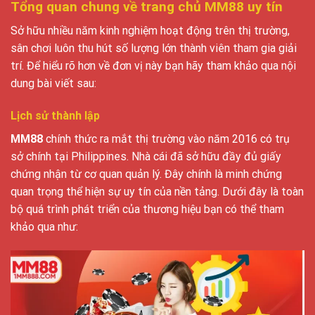
Tổng quan chung về trang chủ MM88 uy tín
Sở hữu nhiều năm kinh nghiệm hoạt động trên thị trường,
sân chơi luôn thu hút số lượng lớn thành viên tham gia giải
trí. Để hiểu rõ hơn về đơn vị này bạn hãy tham khảo qua nội
dung bài viết sau:
Lịch sử thành lập
MM88
chính thức ra mắt thị trường vào năm 2016 có trụ
sở chính tại Philippines. Nhà cái đã sở hữu đầy đủ giấy
chứng nhận từ cơ quan quản lý. Đây chính là minh chứng
quan trọng thể hiện sự uy tín của nền tảng.
Dưới đây là toàn
bộ quá trình phát triển của thương hiệu bạn có thể tham
khảo qua như: