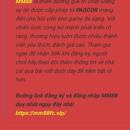
MM88
là thiên đường giải trí chất lượng
uy tín được cấp phép từ
PAGCOR
mang
đến cho hội viên kho game đa dạng. Với
chiến lược cùng sứ mệnh phát triển rõ
ràng, thương hiệu luôn được nhiều thành
viên yêu thích, đánh giá cao. Tham gia
ngay để nhận 58K khi đăng ký, người
chơi hãy theo dõi thêm thông tin về nhà
cái qua bài viết dưới đây để nắm bắt rõ
hơn.
Đường link đăng ký và đăng nhập MM88
duy nhất ngay đây nhé:
https://mm88fc.vip/